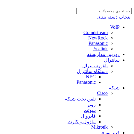
انتخاب دسته بندی
VoIP
Grandstream
NewRock
Panasonic
Yealink
دوربین مداربسته
سانترال
تلفن سانترال
دستگاه سانترال
NEC
Panasonic
شبکه
Cisco
تلفن تحت شبکه
روتر
سوئیچ
فایروال
ماژول و کارت
Mikrotik
فیبر نوری