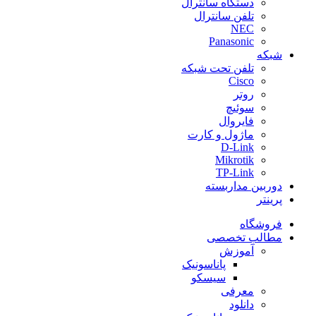
دستگاه سانترال
تلفن سانترال
NEC
Panasonic
شبکه
تلفن تحت شبکه
Cisco
روتر
سوئیچ
فایروال
ماژول و کارت
D-Link
Mikrotik
TP-Link
دوربین مداربسته
پرینتر
فروشگاه
مطالب تخصصی
آموزش
پاناسونیک
سیسکو
معرفی
دانلود