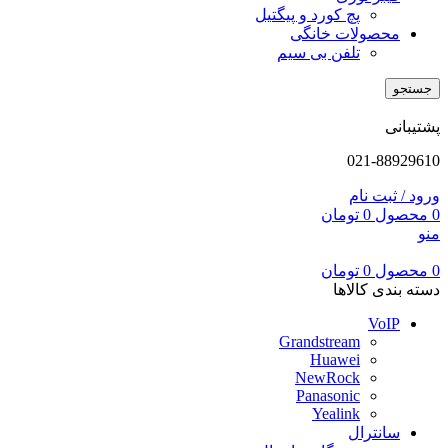
پچ کورد و پیگتیل
محصولات خانگی
تلفن بی سیم
جستجو
پشتیبانی
021-88929610
ورود / ثبت نام
0
محصول
0
تومان
منو
0
محصول
0
تومان
دسته بندی کالاها
VoIP
Grandstream
Huawei
NewRock
Panasonic
Yealink
سانترال