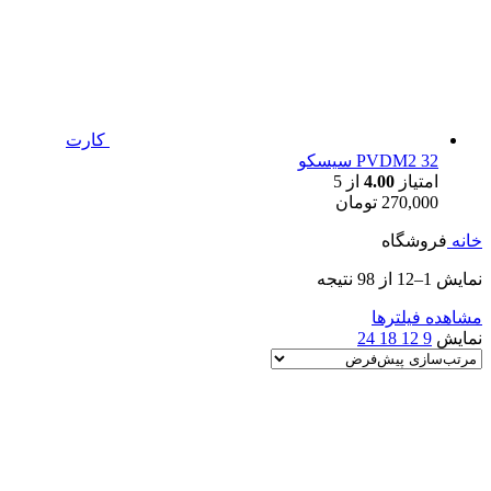
کارت
PVDM2 32 سیسکو
امتیاز
4.00
از 5
270,000
تومان
خانه
فروشگاه
نمایش 1–12 از 98 نتیجه
مشاهده فیلترها
نمایش
9
12
18
24