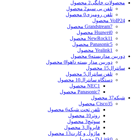
محصولات خانگی
2 محصول
تلفن بی سیم
2 محصول
تلفن رومیزی
0 محصول
24 محصول
VoIP
7 محصول
Grandstream
0 محصول
Huawei
11 محصول
NewRock
5 محصول
Panasonic
1 محصول
Yealink
دوربین مداربسته
6 محصول
دوربین مدار بسته داهوا
0 محصول
سانترال
15 محصول
تلفن سانترال
5 محصول
دستگاه سانترال
10 محصول
1 محصول
NEC
7 محصول
Panasonic
شبکه
37 محصول
35 محصول
Cisco
تلفن تحت شبکه
6 محصول
روتر
10 محصول
سوئیچ
3 محصول
فایروال
3 محصول
ماژول و کارت
13 محصول
0 محصول
D-Link