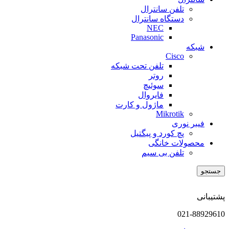
تلفن سانترال
دستگاه سانترال
NEC
Panasonic
شبکه
Cisco
تلفن تحت شبکه
روتر
سوئیچ
فایروال
ماژول و کارت
Mikrotik
فیبر نوری
پچ کورد و پیگتیل
محصولات خانگی
تلفن بی سیم
جستجو
پشتیبانی
021-88929610