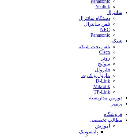
Panasonic
Yealink
سانترال
دستگاه سانترال
تلفن سانترال
NEC
Panasonic
شبکه
تلفن تحت شبکه
Cisco
روتر
سوئیچ
فایروال
ماژول و کارت
D-Link
Mikrotik
TP-Link
دوربین مداربسته
پرینتر
فروشگاه
مطالب تخصصی
آموزش
پاناسونیک