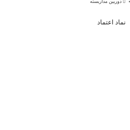
دوربین مداربسته
نماد اعتماد
فروشگاه
فیلترها
0
محصول
سبد خرید
حساب کاربری من