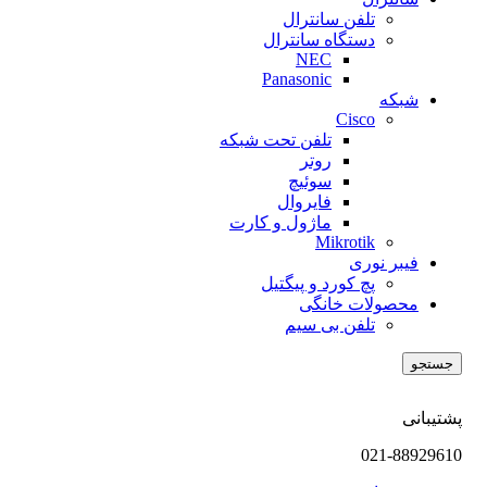
تلفن سانترال
دستگاه سانترال
NEC
Panasonic
شبکه
Cisco
تلفن تحت شبکه
روتر
سوئیچ
فایروال
ماژول و کارت
Mikrotik
فیبر نوری
پچ کورد و پیگتیل
محصولات خانگی
تلفن بی سیم
جستجو
پشتیبانی
021-88929610