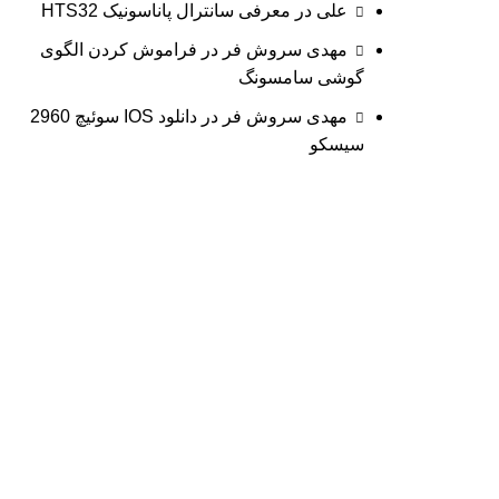
علی
در
معرفی سانترال پاناسونیک HTS32
مهدی سروش فر
در
فراموش کردن الگوی
گوشی سامسونگ
مهدی سروش فر
در
دانلود IOS سوئیچ 2960
سیسکو