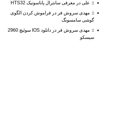
علی
در
معرفی سانترال پاناسونیک HTS32
مهدی سروش فر
در
فراموش کردن الگوی
گوشی سامسونگ
مهدی سروش فر
در
دانلود IOS سوئیچ 2960
سیسکو