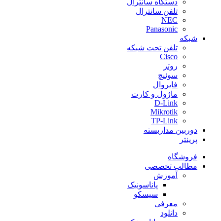
دستگاه سانترال
تلفن سانترال
NEC
Panasonic
شبکه
تلفن تحت شبکه
Cisco
روتر
سوئیچ
فایروال
ماژول و کارت
D-Link
Mikrotik
TP-Link
دوربین مداربسته
پرینتر
فروشگاه
مطالب تخصصی
آموزش
پاناسونیک
سیسکو
معرفی
دانلود