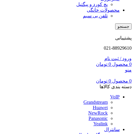
پچ کورد و پیگتیل
محصولات خانگی
تلفن بی سیم
جستجو
پشتیبانی
021-88929610
ورود / ثبت نام
0
محصول
0
تومان
منو
0
محصول
0
تومان
دسته بندی کالاها
VoIP
Grandstream
Huawei
NewRock
Panasonic
Yealink
سانترال