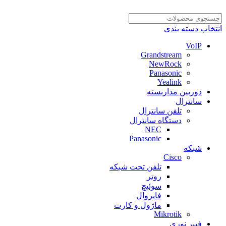
انتخاب دسته بندی
VoIP
Grandstream
NewRock
Panasonic
Yealink
دوربین مداربسته
سانترال
تلفن سانترال
دستگاه سانترال
NEC
Panasonic
شبکه
Cisco
تلفن تحت شبکه
روتر
سوئیچ
فایروال
ماژول و کارت
Mikrotik
فیبر نوری