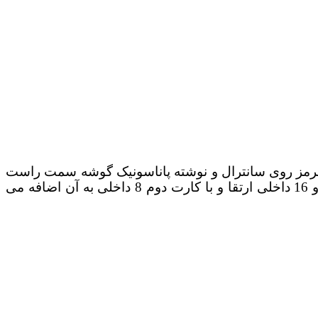
ری وجود دارد: چراغ قرمز روی سانترال و نوشته پاناسونیک گوشه سمت راست
آن. ظرفیت اولیه این سانترال 3 خط شهری و 8 خط داخلی می باشد که با اضافه کردن کارت اول به 6 خط شهری و 16 داخلی ارتقا و با کارت دوم 8 داخلی به آن اضافه می