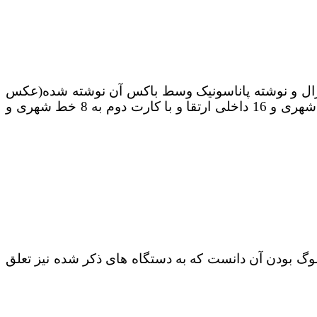
 سبز روی سانترال و نوشته پاناسونیک وسط باکس آن نوشته شده(عکس
این مقاله) . ظرفیت اولیه این سانترال 3 خط شهری و 8 خط داخلی می باشد که با اضافه کردن کارت اول به 6 خط شهری و 16 داخلی ارتقا و با کارت دوم به 8 خط شهری و
وگ بودن آن دانست که به دستگاه های ذکر شده نیز تعلق