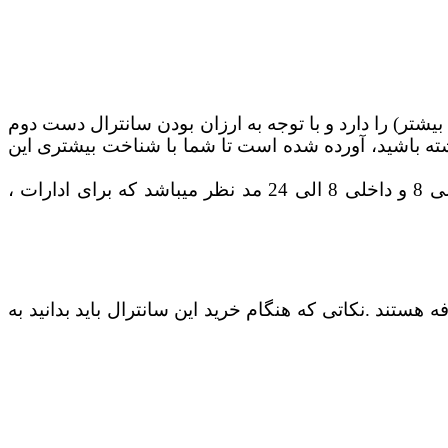
داشتن کیفیت تولیدی بالا توانایی امکان بهره برداری تا چندین سال (تا 40 سال و حتی بیشتر) را دارد و با توجه به ارزان بودن سانترال دست دوم
اشته باشید، آورده شده است تا شما با شناخت بیشتری این
اصولا وقتی صحبت از سانترال دست دوم پاناسونیک می آید بیشتر سانترال های کم ظرفیت آن با تعداد شهری 3 الی 8 و داخلی 8 الی 24 مد نظر میباشد که برای ادارات ،
هستند .نکاتی که هنگام خرید این سانترال باید بدانید به