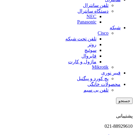
تلفن سانترال
دستگاه سانترال
NEC
Panasonic
شبکه
Cisco
تلفن تحت شبکه
روتر
سوئیچ
فایروال
ماژول و کارت
Mikrotik
فیبر نوری
پچ کورد و پیگتیل
محصولات خانگی
تلفن بی سیم
جستجو
پشتیبانی
021-88929610